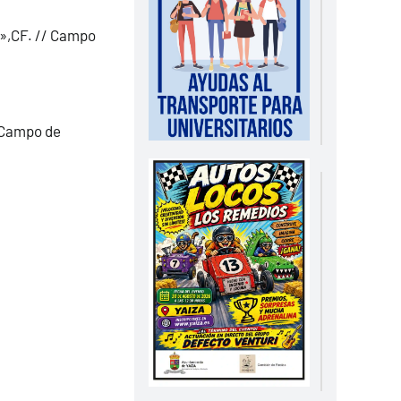
»,CF. // Campo
 Campo de