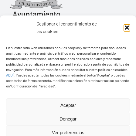
Gestionar el consentimiento de
las cookies
Ayuntamiento de Yaiza
En nuestro sitio web utilizamos cookies propias y de terceros para finalidades
Pza. de Los Remedios, 1
analíticas mediante el análisis del tráfico web, personalizar el contenido
35570 – Yaiza
mediante sus preferencias, ofrecer funciones de redes sociales y mostrarle
publicidad personalizada en base a un perfil elaborado a partir de sus hábitos de
Tel:
928 83 62 20
navegación. Para más información puedes consultar nuestra política de cookies
AQUÍ
.
Puedes aceptar todas las cookies mediante el botón “Aceptar” o puedes
aceptarlas de forma concreta, modificar su selección o rechazar su uso pulsando
en “Configuración de Privacidad”.
Toggle
Navigation
© Copyright2026 Ayuntamiento de Yaiza - Todos los
Transparencia
Aceptar
derechos reservads
Denegar
Aviso legal
Diseño web Solucionet.com
&
Cibernatural
Ver preferencias