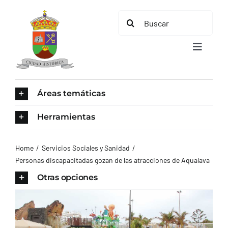
Saltar
Buscar:
al
contenido
Toggle
Navigat
INICIO
Áreas temáticas
ÁREAS TEMÁTICAS
Herramientas
EL MUNICIPIO
Home
Servicios Sociales y Sanidad
Personas discapacitadas gozan de las atracciones de Aqualava
AYUNTAMIENTO
Otras opciones
TURISMO