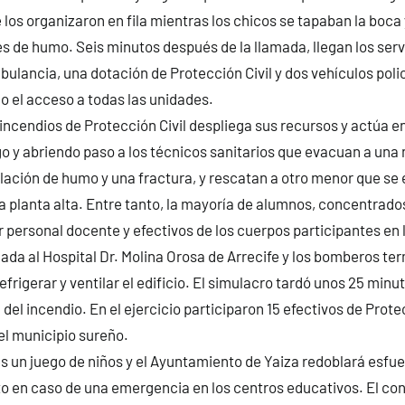
 los organizaron en fila mientras los chicos se tapaban la boca 
es de humo. Seis minutos después de la llamada, llegan los serv
bulancia, una dotación de Protección Civil y dos vehículos poli
do el acceso a todas las unidades.
ncendios de Protección Civil despliega sus recursos y actúa en 
o y abriendo paso a los técnicos sanitarios que evacuan a una 
lación de humo y una fractura, y rescatan a otro menor que se
a planta alta. Entre tanto, la mayoría de alumnos, concentrados
r personal docente y efectivos de los cuerpos participantes en 
dada al Hospital Dr. Molina Orosa de Arrecife y los bomberos te
efrigerar y ventilar el edificio. El simulacro tardó unos 25 minu
 del incendio. En el ejercicio participaron 15 efectivos de Protec
del municipio sureño.
s un juego de niños y el Ayuntamiento de Yaiza redoblará esfu
o en caso de una emergencia en los centros educativos. El co