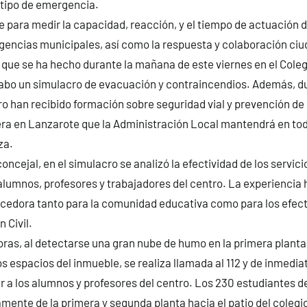
 tipo de emergencia.
e para medir la capacidad, reacción, y el tiempo de actuación d
gencias municipales, así como la respuesta y colaboración ci
que se ha hecho durante la mañana de este viernes en el Coleg
cabo un simulacro de evacuación y contraincendios. Además, d
o han recibido formación sobre seguridad vial y prevención de 
ra en Lanzarote que la Administración Local mantendrá en todo
za.
oncejal, en el simulacro se analizó la efectividad de los servicio
alumnos, profesores y trabajadores del centro. La experiencia 
ecedora tanto para la comunidad educativa como para los efect
 Civil.
oras, al detectarse una gran nube de humo en la primera planta
 espacios del inmueble, se realiza llamada al 112 y de inmediat
ar a los alumnos y profesores del centro. Los 230 estudiantes d
mente de la primera y segunda planta hacia el patio del cole