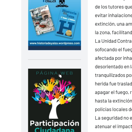
de los tutores que
evitar inhalacion
extinción, una am
la zona, facilitan
La Unidad Contrai
sofocando el fueg
afectada por inha
desorientado en l
tranquilizados po
herida fue trasla
apagar el fuego, r
hasta la extinción
policías locales 
La seguridad no e
atenuar el impact