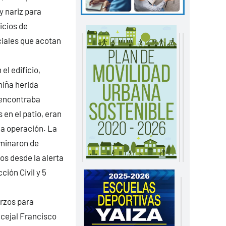
y nariz para
icios de
ciales que acotan
el edificio,
niña herida
 encontraba
 en el patio, eran
la operación. La
rminaron de
tos desde la alerta
ción Civil y 5
erzos para
ncejal Francisco