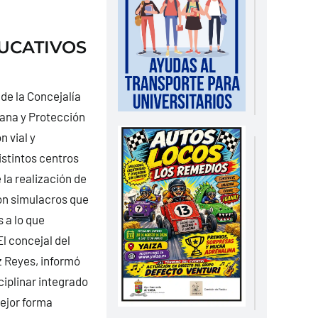
UCATIVOS
de la Concejalía
dana y Protección
n vial y
istintos centros
la realización de
on simulacros que
 a lo que
l concejal del
 Reyes, informó
iplinar integrado
mejor forma