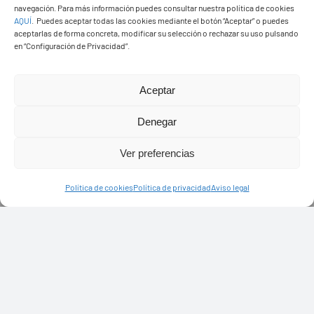
navegación. Para más información puedes consultar nuestra política de cookies
AQUÍ
.
Puedes aceptar todas las cookies mediante el botón “Aceptar” o puedes
aceptarlas de forma concreta, modificar su selección o rechazar su uso pulsando
en “Configuración de Privacidad”.
Aceptar
Denegar
Ver preferencias
Política de cookies
Política de privacidad
Aviso legal
PASEOS EN CAMELLO