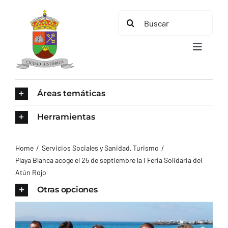
Saltar
Buscar:
al
contenido
Toggle
Navigat
INICIO
Áreas temáticas
ÁREAS TEMÁTICAS
Herramientas
EL MUNICIPIO
Home
Servicios Sociales y Sanidad
Turismo
Playa Blanca acoge el 25 de septiembre la I Feria Solidaria del
Atún Rojo
AYUNTAMIENTO
Otras opciones
TURISMO