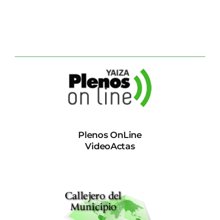
Plenos OnLine
VideoActas