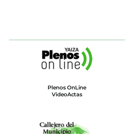
Plenos OnLine
VideoActas