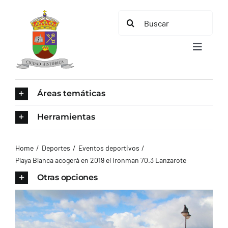
Saltar
Buscar:
al
contenido
Toggle
Navigat
INICIO
Áreas temáticas
ÁREAS TEMÁTICAS
Herramientas
EL MUNICIPIO
Home
Deportes
Eventos deportivos
Playa Blanca acogerá en 2019 el Ironman 70.3 Lanzarote
AYUNTAMIENTO
Otras opciones
TURISMO