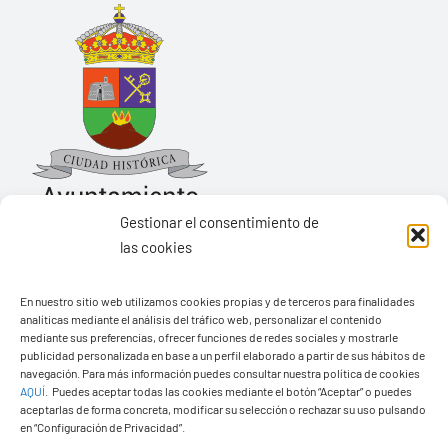
Gestionar el consentimiento de
las cookies
Ayuntamiento de Yaiza
Pza. de Los Remedios, 1
En nuestro sitio web utilizamos cookies propias y de terceros para finalidades
analíticas mediante el análisis del tráfico web, personalizar el contenido
35570 – Yaiza
mediante sus preferencias, ofrecer funciones de redes sociales y mostrarle
Tel:
928 83 62 20
publicidad personalizada en base a un perfil elaborado a partir de sus hábitos de
navegación. Para más información puedes consultar nuestra política de cookies
AQUÍ
.
Puedes aceptar todas las cookies mediante el botón “Aceptar” o puedes
aceptarlas de forma concreta, modificar su selección o rechazar su uso pulsando
en “Configuración de Privacidad”.
Toggle