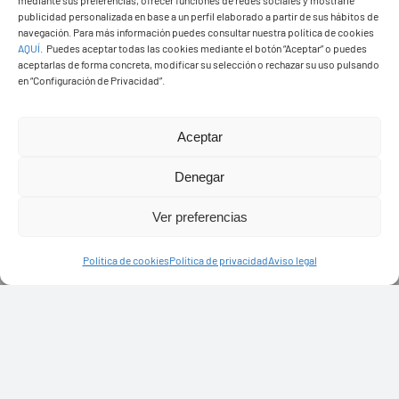
mediante sus preferencias, ofrecer funciones de redes sociales y mostrarle
publicidad personalizada en base a un perfil elaborado a partir de sus hábitos de
navegación. Para más información puedes consultar nuestra política de cookies
AQUÍ
.
Puedes aceptar todas las cookies mediante el botón “Aceptar” o puedes
aceptarlas de forma concreta, modificar su selección o rechazar su uso pulsando
en “Configuración de Privacidad”.
Aceptar
Denegar
TIMANFAYA
Ver preferencias
Política de cookies
Política de privacidad
Aviso legal