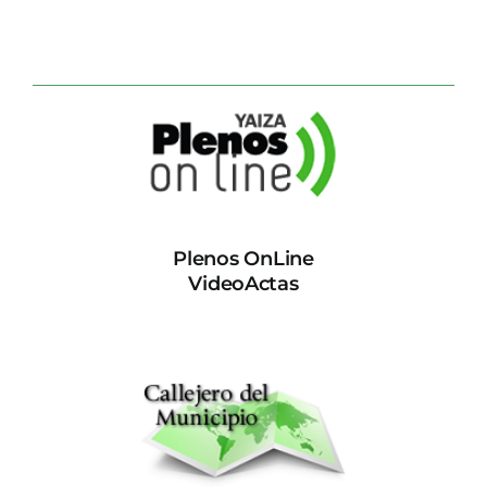
Plenos OnLine
VideoActas