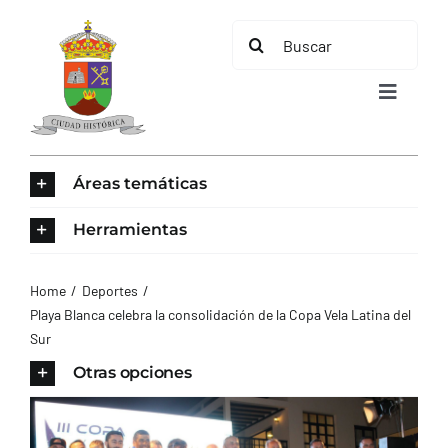
Saltar
Buscar:
al
contenido
Toggle
Navigat
INICIO
Áreas temáticas
ÁREAS TEMÁTICAS
Herramientas
EL MUNICIPIO
Home
Deportes
Playa Blanca celebra la consolidación de la Copa Vela Latina del
Sur
AYUNTAMIENTO
Otras opciones
TURISMO