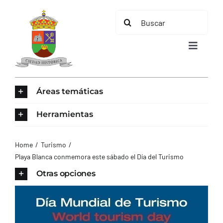
Saltar
Buscar:
al
contenido
Toggle
Navigat
INICIO
Áreas temáticas
ÁREAS TEMÁTICAS
Herramientas
EL MUNICIPIO
Home
Turismo
Playa Blanca conmemora este sábado el Día del Turismo
AYUNTAMIENTO
Otras opciones
TURISMO