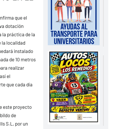
onfirma que el
va dotación
 la práctica de la
 la localidad
uedará instalado
mada de 10 metros
para realizar
sí el
te que cada día
de este proyecto
bildo de
s S.L, por un