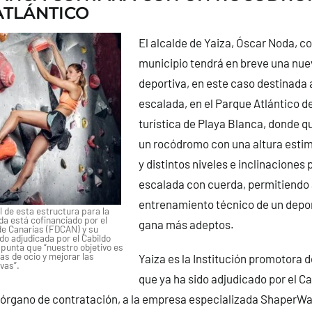
ATLÁNTICO
El alcalde de Yaiza, Óscar Noda, c
municipio tendrá en breve una nue
deportiva, en este caso destinada a
escalada, en el Parque Atlántico de
turística de Playa Blanca, donde q
un rocódromo con una altura esti
y distintos niveles e inclinaciones 
escalada con cuerda, permitiendo a
entrenamiento técnico de un depor
 de esta estructura para la
da está cofinanciado por el
gana más adeptos.
de Canarias (FDCAN) y su
do adjudicada por el Cabildo
apunta que “nuestro objetivo es
vas de ocio y mejorar las
Yaiza es la Institución promotora 
vas”.
que ya ha sido adjudicado por el Ca
órgano de contratación, a la empresa especializada ShaperWall