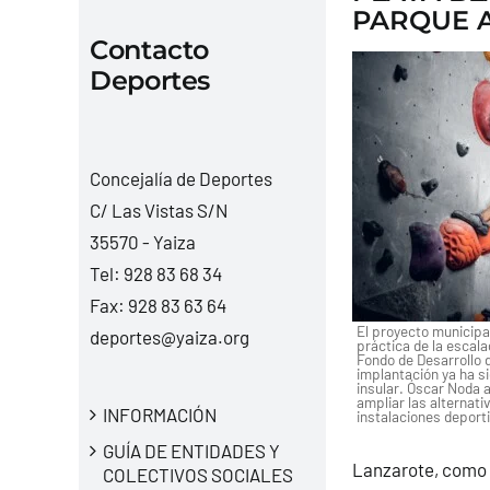
PARQUE 
Contacto
Deportes
Concejalía de Deportes
C/ Las Vistas S/N
35570 - Yaiza
Tel:
928 83 68 34
Fax: 928 83 63 64
El proyecto municipal
deportes@yaiza.org
práctica de la escala
Fondo de Desarrollo 
implantación ya ha si
insular. Óscar Noda 
ampliar las alternati
INFORMACIÓN
instalaciones deporti
GUÍA DE ENTIDADES Y
Lanzarote, como 
COLECTIVOS SOCIALES