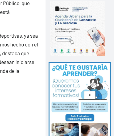
r Público, que
 está
deportivas, ya sea
emos hecho con el
o, destaca que
desean iniciarse
nda de la