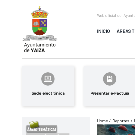
Saltar
al
Web oficial del Ayunt
contenido
INICIO
ÁREAS T
Sede electrónica
Presentar e-Factura
Home
Deportes