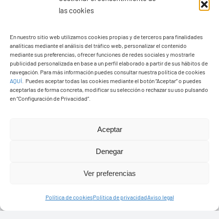
las cookies
En nuestro sitio web utilizamos cookies propias y de terceros para finalidades
analíticas mediante el análisis del tráfico web, personalizar el contenido
mediante sus preferencias, ofrecer funciones de redes sociales y mostrarle
publicidad personalizada en base a un perfil elaborado a partir de sus hábitos de
navegación. Para más información puedes consultar nuestra política de cookies
AQUÍ
.
Puedes aceptar todas las cookies mediante el botón “Aceptar” o puedes
aceptarlas de forma concreta, modificar su selección o rechazar su uso pulsando
Ayuntamiento de Yaiza
en “Configuración de Privacidad”.
Pza. de Los Remedios, 1
35570 – Yaiza
Aceptar
Tel:
928 83 62 20
Denegar
Ver preferencias
Toggle
Navigation
Política de cookies
Política de privacidad
Aviso legal
© Copyright2026 Ayuntamiento de Yaiza - Todos los
Transparencia
derechos reservads