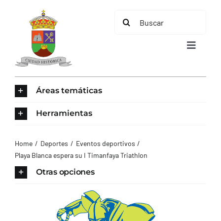
Saltar
Buscar:
al
contenido
Toggle
Navigat
INICIO
Áreas temáticas
ÁREAS TEMÁTICAS
Herramientas
EL MUNICIPIO
Home
Deportes
Eventos deportivos
Playa Blanca espera su I Timanfaya Triathlon
AYUNTAMIENTO
Otras opciones
TURISMO