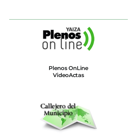
Plenos OnLine
VideoActas