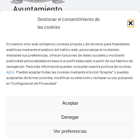
Gestionar el consentimiento de
las cookies
Ayuntamiento de Yaiza
En nuestro sitio web utilizamos cookies propias y de terceros para finalidades
Pza. de Los Remedios, 1
analíticas mediante el análisis del tráfico web, personalizar el contenido
35570 – Yaiza
mediante sus preferencias, ofrecer funciones de redes sociales y mostrarle
publicidad personalizada en base a un perfil elaborado a partir de sus hábitos de
Tel:
928 83 62 20
navegación. Para más información puedes consultar nuestra política de cookies
AQUÍ
.
Puedes aceptar todas las cookies mediante el botón “Aceptar” o puedes
aceptarlas de forma concreta, modificar su selección o rechazar su uso pulsando
en “Configuración de Privacidad”.
Toggle
Navigation
© Copyright2026 Ayuntamiento de Yaiza - Todos los
Transparencia
Aceptar
derechos reservads
Denegar
Aviso legal
Diseño web Solucionet.com
&
Cibernatural
Ver preferencias