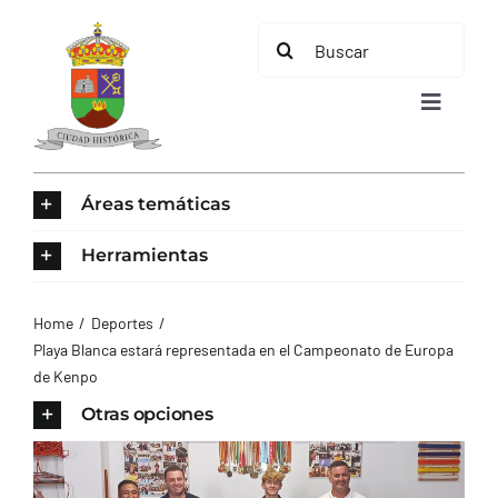
Saltar
Buscar:
al
contenido
Toggle
Navigat
INICIO
Áreas temáticas
ÁREAS TEMÁTICAS
Herramientas
EL MUNICIPIO
Home
Deportes
Playa Blanca estará representada en el Campeonato de Europa
de Kenpo
AYUNTAMIENTO
Otras opciones
TURISMO