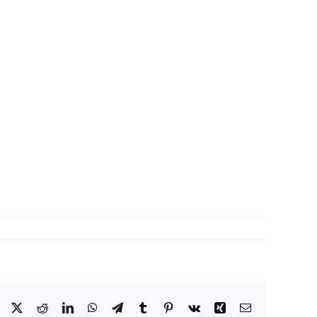
Facebook
X
Reddit
LinkedIn
WhatsApp
Telegram
Tumblr
Pinterest
Vk
Xing
Correo