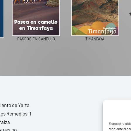
M
PASEOS EN CAMELLO
TIMANFAYA
ento de Yaiza
Los Remedios, 1
Yaiza
En nuestro siti
mediante el aná
83 62 20