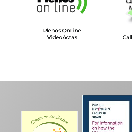
Plenos OnLine
VideoActas
Cal