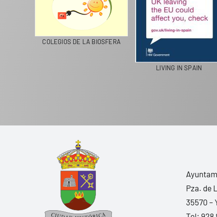
CICLA
COLEGIOS DE LA BIOSFERA
LIVING IN SPAIN
Ayuntami
Pza. de 
35570 – 
Tel:
928 