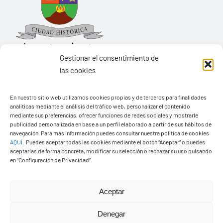
Gestionar el consentimiento de
las cookies
Ayuntamiento de Yaiza
En nuestro sitio web utilizamos cookies propias y de terceros para finalidades
Pza. de Los Remedios, 1
analíticas mediante el análisis del tráfico web, personalizar el contenido
35570 – Yaiza
mediante sus preferencias, ofrecer funciones de redes sociales y mostrarle
publicidad personalizada en base a un perfil elaborado a partir de sus hábitos de
Tel:
928 83 62 20
navegación. Para más información puedes consultar nuestra política de cookies
AQUÍ
.
Puedes aceptar todas las cookies mediante el botón “Aceptar” o puedes
aceptarlas de forma concreta, modificar su selección o rechazar su uso pulsando
en “Configuración de Privacidad”.
Toggle
Navigation
© Copyright2026 Ayuntamiento de Yaiza - Todos los
Transparencia
Aceptar
derechos reservads
Denegar
Aviso legal