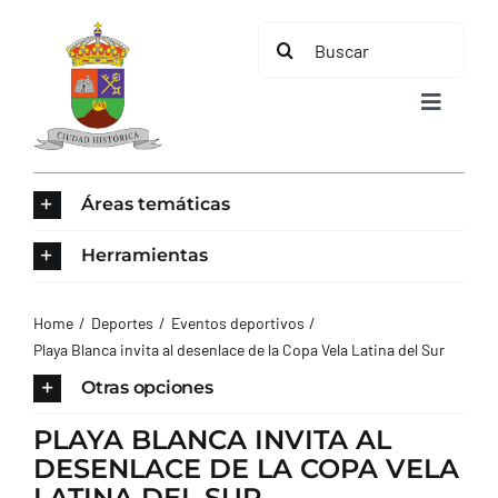
Saltar
Buscar:
al
contenido
Toggle
Navigat
INICIO
Áreas temáticas
ÁREAS TEMÁTICAS
Herramientas
EL MUNICIPIO
Home
Deportes
Eventos deportivos
Playa Blanca invita al desenlace de la Copa Vela Latina del Sur
AYUNTAMIENTO
Otras opciones
PLAYA BLANCA INVITA AL
TURISMO
DESENLACE DE LA COPA VELA
LATINA DEL SUR