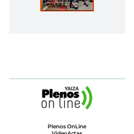
Plenos OnLine
VideoActas