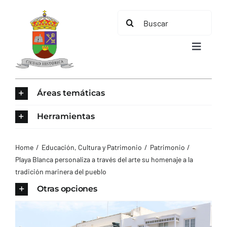
Saltar
Buscar:
al
contenido
Toggle
Navigat
INICIO
Áreas temáticas
ÁREAS TEMÁTICAS
Herramientas
EL MUNICIPIO
Home
Educación, Cultura y Patrimonio
Patrimonio
Playa Blanca personaliza a través del arte su homenaje a la
tradición marinera del pueblo
AYUNTAMIENTO
Otras opciones
TURISMO