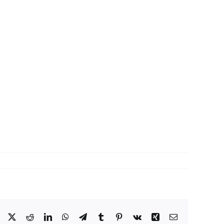
Facebook
X
Reddit
LinkedIn
WhatsApp
Telegram
Tumblr
Pinterest
Vk
Xing
Correo