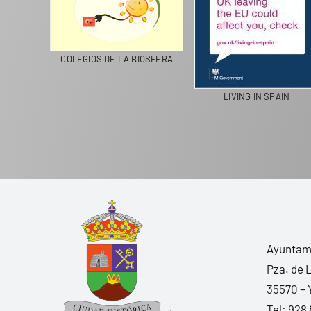
CICLA
COLEGIOS DE LA BIOSFERA
LIVING IN SPAIN
Ayuntami
Pza. de 
35570 – 
Tel:
928 