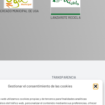
ERCADO MUNICIPAL DE UGA
LANZAROTE RECICLA
COLEGI
TRANSPARENCIA
Gestionar el consentimiento de las cookies
AVISO LEGAL
o web utilizamos cookies propias y de terceros para finalidades analíticas
POLÍTICA DE PRIVACIDAD
lisis del tráfico web, personalizar el contenido mediante sus preferencias, ofrecer