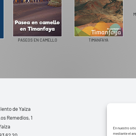
M
PASEOS EN CAMELLO
TIMANFAYA
ento de Yaiza
Los Remedios, 1
Yaiza
En nuestro siti
mediante el aná
83 62 20