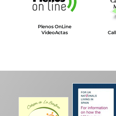
Plenos OnLine
VideoActas
Cal