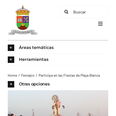
Saltar
Buscar:
al
contenido
Toggle
Navigat
INICIO
Áreas temáticas
ÁREAS TEMÁTICAS
Herramientas
EL MUNICIPIO
Home
Festejos
Participa en las Fiestas de Playa Blanca
Otras opciones
AYUNTAMIENTO
TURISMO