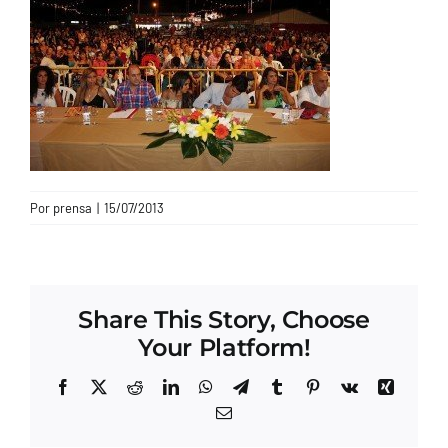
CONTACTO
Por
prensa
|
15/07/2013
Share This Story, Choose
Your Platform!
Facebook
X
Reddit
LinkedIn
WhatsApp
Telegram
Tumblr
Pinterest
Vk
Xing
Correo
electrónico