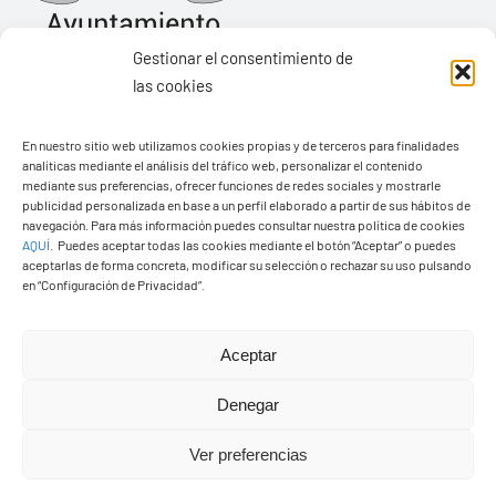
Gestionar el consentimiento de
las cookies
Ayuntamiento de Yaiza
En nuestro sitio web utilizamos cookies propias y de terceros para finalidades
Pza. de Los Remedios, 1
analíticas mediante el análisis del tráfico web, personalizar el contenido
35570 – Yaiza
mediante sus preferencias, ofrecer funciones de redes sociales y mostrarle
publicidad personalizada en base a un perfil elaborado a partir de sus hábitos de
Tel:
928 83 62 20
navegación. Para más información puedes consultar nuestra política de cookies
AQUÍ
.
Puedes aceptar todas las cookies mediante el botón “Aceptar” o puedes
aceptarlas de forma concreta, modificar su selección o rechazar su uso pulsando
en “Configuración de Privacidad”.
Toggle
Navigation
© Copyright2026 Ayuntamiento de Yaiza - Todos los
Transparencia
Aceptar
derechos reservads
Denegar
Aviso legal
Diseño web Solucionet.com
&
Cibernatural
Ver preferencias