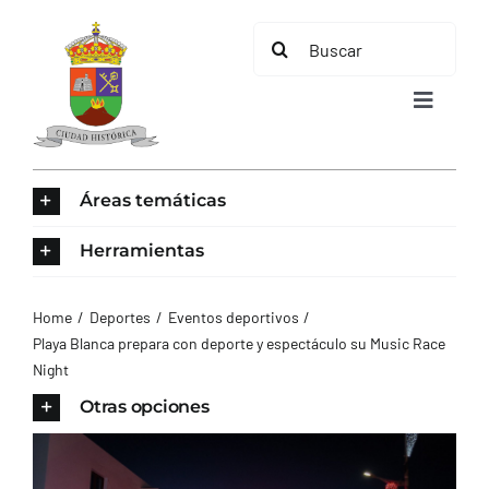
Saltar
Buscar:
al
contenido
Toggle
Navigat
INICIO
Áreas temáticas
ÁREAS TEMÁTICAS
Herramientas
EL MUNICIPIO
Home
Deportes
Eventos deportivos
Playa Blanca prepara con deporte y espectáculo su Music Race
Night
AYUNTAMIENTO
Otras opciones
TURISMO