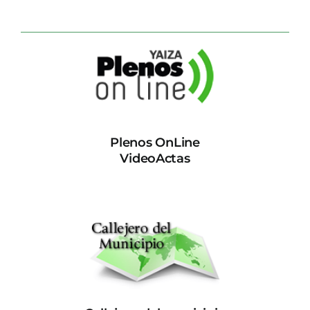
Plenos OnLine
VideoActas