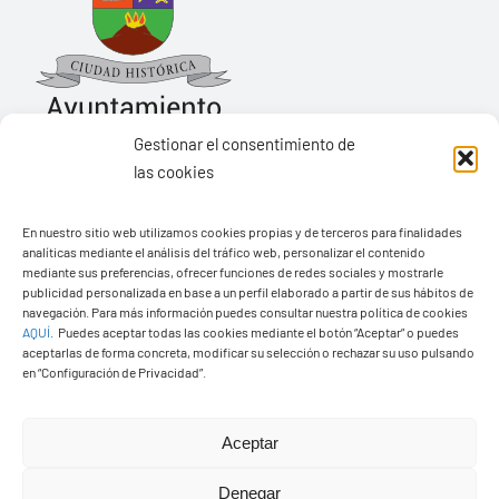
Gestionar el consentimiento de
las cookies
Ayuntamiento de Yaiza
En nuestro sitio web utilizamos cookies propias y de terceros para finalidades
Pza. de Los Remedios, 1
analíticas mediante el análisis del tráfico web, personalizar el contenido
35570 – Yaiza
mediante sus preferencias, ofrecer funciones de redes sociales y mostrarle
publicidad personalizada en base a un perfil elaborado a partir de sus hábitos de
Tel:
928 83 62 20
navegación. Para más información puedes consultar nuestra política de cookies
AQUÍ
.
Puedes aceptar todas las cookies mediante el botón “Aceptar” o puedes
aceptarlas de forma concreta, modificar su selección o rechazar su uso pulsando
en “Configuración de Privacidad”.
Toggle
Navigation
© Copyright2026 Ayuntamiento de Yaiza - Todos los
Transparencia
Aceptar
derechos reservads
Denegar