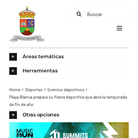
Saltar
Buscar:
al
contenido
Toggle
Navigat
INICIO
Áreas temáticas
ÁREAS TEMÁTICAS
Herramientas
EL MUNICIPIO
Home
Deportes
Eventos deportivos
Playa Blanca prepara su fiesta deportiva que abre la temporada
de fin de año
AYUNTAMIENTO
Otras opciones
TURISMO