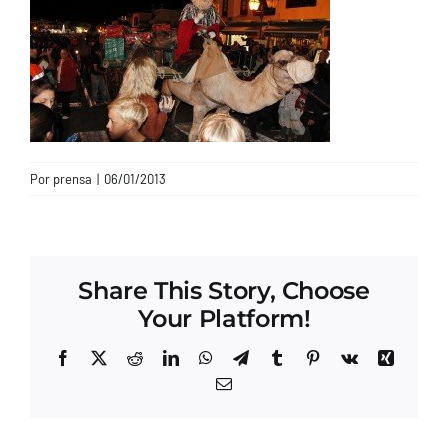
CONTACTO
Por
prensa
|
06/01/2013
Share This Story, Choose
Your Platform!
Facebook
X
Reddit
LinkedIn
WhatsApp
Telegram
Tumblr
Pinterest
Vk
Xing
Correo
electrónico