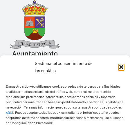
Gestionar el consentimiento de
las cookies
Ayuntamiento de Yaiza
En nuestro sitio web utilizamos cookies propias y de terceros para finalidades
Pza. de Los Remedios, 1
analíticas mediante el análisis del tráfico web, personalizar el contenido
35570 – Yaiza
mediante sus preferencias, ofrecer funciones de redes sociales y mostrarle
publicidad personalizada en base a un perfil elaborado a partir de sus hábitos de
Tel:
928 83 62 20
navegación. Para más información puedes consultar nuestra política de cookies
AQUÍ
.
Puedes aceptar todas las cookies mediante el botón “Aceptar” o puedes
aceptarlas de forma concreta, modificar su selección o rechazar su uso pulsando
en “Configuración de Privacidad”.
Toggle