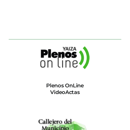
Plenos OnLine
VideoActas