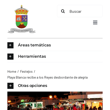
Saltar
Buscar:
al
contenido
Toggle
Navigat
INICIO
Áreas temáticas
ÁREAS TEMÁTICAS
Herramientas
EL MUNICIPIO
Home
Festejos
Playa Blanca recibe a los Reyes desbordante de alegría
AYUNTAMIENTO
Otras opciones
TURISMO