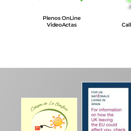
Plenos OnLine
VideoActas
Cal