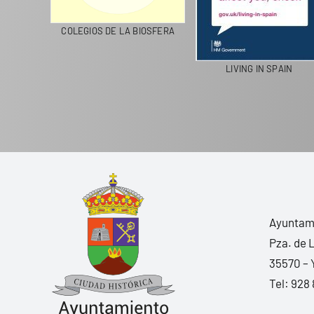
CICLA
COLEGIOS DE LA BIOSFERA
LIVING IN SPAIN
Ayuntami
Pza. de 
35570 – 
Tel:
928 