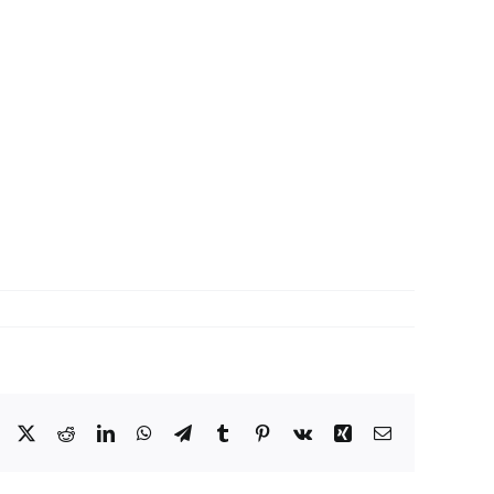
Facebook
X
Reddit
LinkedIn
WhatsApp
Telegram
Tumblr
Pinterest
Vk
Xing
Correo
electrónico