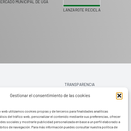
ERCADO MUNICIPAL DE UGA
LANZAROTE RECICLA
COLEGI
TRANSPARENCIA
Gestionar el consentimiento de las cookies
AVISO LEGAL
o web utilizamos cookies propias y de terceros para finalidades analíticas
POLÍTICA DE PRIVACIDAD
lisis del tráfico web, personalizar el contenido mediante sus preferencias, ofrecer
edes sociales y mostrarle publicidad personalizada en base a un perfil elaborado a
POLÍTICA DE COOKIES (UE)
hábitos de navegación. Para más información puedes consultar nuestra política de