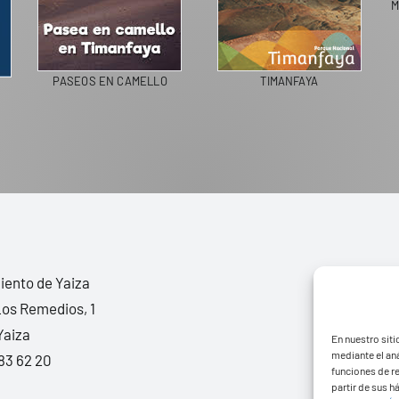
M
PASEOS EN CAMELLO
TIMANFAYA
ento de Yaiza
Los Remedios, 1
Yaiza
En nuestro siti
mediante el aná
83 62 20
funciones de r
partir de sus 