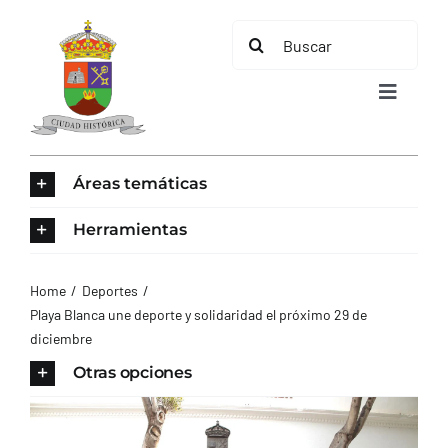
Saltar
Buscar:
al
contenido
Toggle
Navigat
INICIO
Áreas temáticas
ÁREAS TEMÁTICAS
Herramientas
EL MUNICIPIO
Home
Deportes
Playa Blanca une deporte y solidaridad el próximo 29 de
diciembre
AYUNTAMIENTO
Otras opciones
TURISMO