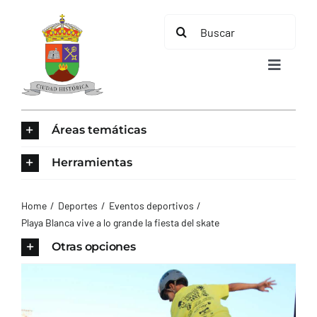
Saltar
Buscar:
al
contenido
Toggle
Navigat
INICIO
Áreas temáticas
ÁREAS TEMÁTICAS
Herramientas
EL MUNICIPIO
Home
Deportes
Eventos deportivos
Playa Blanca vive a lo grande la fiesta del skate
AYUNTAMIENTO
Otras opciones
TURISMO