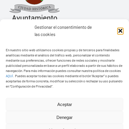
Gestionar el consentimiento de
las cookies
Ayuntamiento de Yaiza
En nuestro sitio web utilizamos cookies propias y de terceros para finalidades
Pza. de Los Remedios, 1
analíticas mediante el análisis del tráfico web, personalizar el contenido
35570 – Yaiza
mediante sus preferencias, ofrecer funciones de redes sociales y mostrarle
publicidad personalizada en base a un perfil elaborado a partir de sus hábitos de
Tel:
928 83 62 20
navegación. Para más información puedes consultar nuestra política de cookies
AQUÍ
.
Puedes aceptar todas las cookies mediante el botón “Aceptar” o puedes
aceptarlas de forma concreta, modificar su selección o rechazar su uso pulsando
en “Configuración de Privacidad”.
Toggle
Navigation
© Copyright2026 Ayuntamiento de Yaiza - Todos los
Transparencia
Aceptar
derechos reservads
Denegar
Aviso legal
Diseño web Solucionet.com
&
Cibernatural