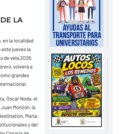
 DE LA
 en la localidad
 este jueves la
s de vela 2026,
brero, volverá a
 como grandes
nternacional.
za, Óscar Noda, el
, Juan Monzón, la
estination, María
titucionales y del
ión Canaria de