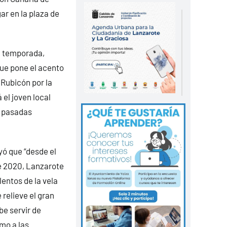
ar en la plaza de
a temporada,
ue pone el acento
 Rubicón por la
 el joven local
n pasadas
yó que “desde el
e 2020, Lanzarote
lentos de la vela
 relieve el gran
be servir de
omo a las