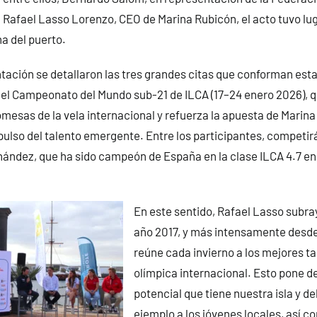
ón Rafael Lasso Lorenzo, CEO de Marina Rubicón, el acto tuvo lug
na del puerto.
tación se detallaron las tres grandes citas que conforman est
l Campeonato del Mundo sub-21 de ILCA (17–24 enero 2026), q
omesas de la vela internacional y refuerza la apuesta de Marina
pulso del talento emergente. Entre los participantes, competirá
nández, que ha sido campeón de España en la clase ILCA 4.7 e
En este sentido, Rafael Lasso subra
año 2017, y más intensamente desd
reúne cada invierno a los mejores ta
olímpica internacional. Esto pone de
potencial que tiene nuestra isla y de
ejemplo a los jóvenes locales, así c