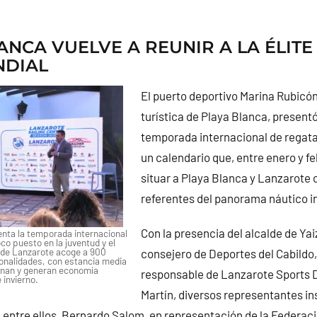
ANCA VUELVE A REUNIR A LA ÉLITE
NDIAL
El puerto deportivo Marina Rubicón,
turística de Playa Blanca, presentó
temporada internacional de regata
un calendario que, entre enero y fe
situar a Playa Blanca y Lanzarote
referentes del panorama náutico i
Con la presencia del alcalde de Yai
nta la temporada internacional
oco puesto en la juventud y el
r de Lanzarote acoge a 900
consejero de Deportes del Cabildo
ionalidades, con estancia media
enan y generan economía
responsable de Lanzarote Sports D
 invierno.
Martín, diversos representantes ins
 entre ellos, Bernardo Salom, en representación de la Federac