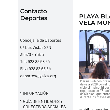
Contacto
PLAYA BL
Deportes
VELA MU
Concejalía de Deportes
C/ Las Vistas S/N
35570 - Yaiza
Tel:
928 83 68 34
Fax: 928 83 63 64
deportes@yaiza.org
Marina Rubicón prese
de vela 2026 con el f
ciclo olímpico. El su
regatistas de 47 nac
INFORMACIÓN
de 60 días, que entr
durante los meses de
GUÍA DE ENTIDADES Y
COLECTIVOS SOCIALES
ámbito deportivo,