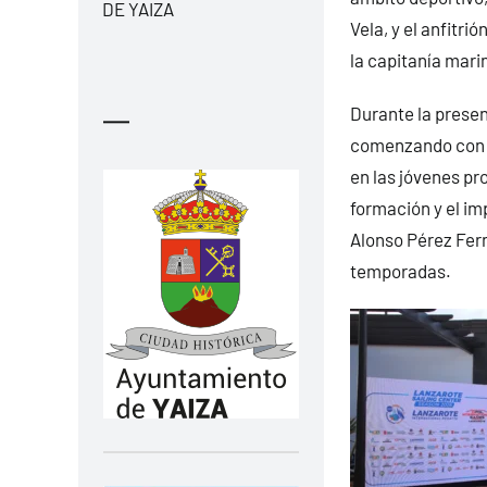
DE YAIZA
Vela, y el anfitri
la capitanía mari
Durante la presen
—
comenzando con e
en las jóvenes pr
formación y el im
Alonso Pérez Fer
temporadas.