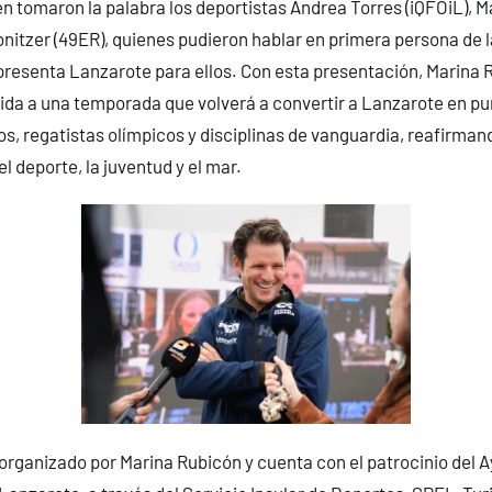
én tomaron la palabra los deportistas Andrea Torres (iQFOiL), M
onitzer (49ER), quienes pudieron hablar en primera persona de 
representa Lanzarote para ellos. Con esta presentación, Marina 
lida a una temporada que volverá a convertir a Lanzarote en p
os, regatistas olímpicos y disciplinas de vanguardia, reafirman
 deporte, la juventud y el mar.
organizado por Marina Rubicón y cuenta con el patrocinio del