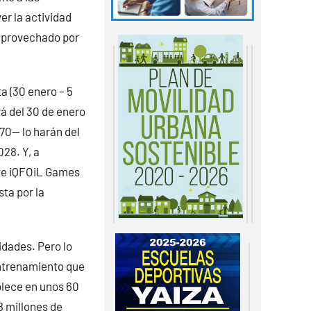
er la actividad
 aprovechado por
a (30 enero – 5
rá del 30 de enero
470— lo harán del
28. Y, a
ote iQFOiL Games
sta por la
idades. Pero lo
entrenamiento que
blece en unos 60
8 millones de