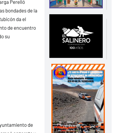
arga Perelló
las bondades de la
Rubicón da el
unto de encuentro
do su
 Ayuntamiento de