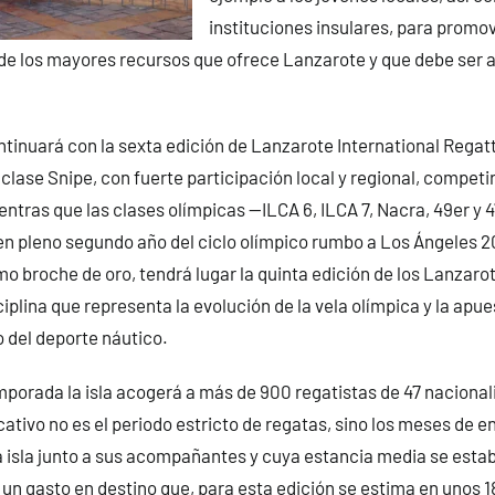
instituciones insulares, para promov
 de los mayores recursos que ofrece Lanzarote y que debe ser
inuará con la sexta edición de Lanzarote International Regatt
 clase Snipe, con fuerte participación local y regional, competi
ientras que las clases olímpicas —ILCA 6, ILCA 7, Nacra, 49er y 
, en pleno segundo año del ciclo olímpico rumbo a Los Ángeles 20
o broche de oro, tendrá lugar la quinta edición de los Lanzar
sciplina que representa la evolución de la vela olímpica y la apue
 del deporte náutico.
porada la isla acogerá a más de 900 regatistas de 47 nacional
cativo no es el periodo estricto de regatas, sino los meses de 
 isla junto a sus acompañantes y cuya estancia media se esta
 un gasto en destino que, para esta edición se estima en unos 1