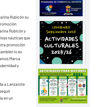
Marina Rubicón su
 promoción
Marina Rubicón y
tivas náuticas que
estra promoción
 también lo es
mamos Marca
odernidad y
ida a Lanzarote
seguir
la en un