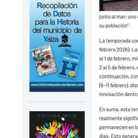
junto al mar; uno
su población”.
La temporada cont
febrero 2026). La
al 1 de febrero, m
2 al 5 de febrero
continuación, com
(6–11 febrero), di
innovación dentro
En suma, esta tem
realmente signifi
permanecen en la
días. Esto genera