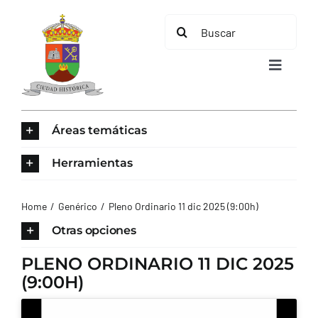
Saltar
Buscar:
al
contenido
Toggle
Navigat
INICIO
Áreas temáticas
ÁREAS TEMÁTICAS
Herramientas
EL MUNICIPIO
Home
Genérico
Pleno Ordinario 11 dic 2025 (9:00h)
Otras opciones
AYUNTAMIENTO
PLENO ORDINARIO 11 DIC 2025
(9:00H)
TURISMO