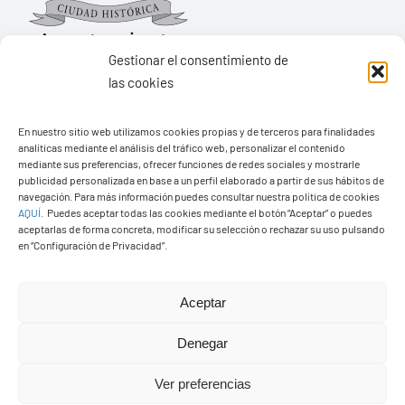
Gestionar el consentimiento de
las cookies
Ayuntamiento de Yaiza
En nuestro sitio web utilizamos cookies propias y de terceros para finalidades
Pza. de Los Remedios, 1
analíticas mediante el análisis del tráfico web, personalizar el contenido
35570 – Yaiza
mediante sus preferencias, ofrecer funciones de redes sociales y mostrarle
publicidad personalizada en base a un perfil elaborado a partir de sus hábitos de
Tel:
928 83 62 20
navegación. Para más información puedes consultar nuestra política de cookies
AQUÍ
.
Puedes aceptar todas las cookies mediante el botón “Aceptar” o puedes
aceptarlas de forma concreta, modificar su selección o rechazar su uso pulsando
en “Configuración de Privacidad”.
Toggle
Navigation
© Copyright2026 Ayuntamiento de Yaiza - Todos los
Transparencia
Aceptar
derechos reservads
Denegar
Aviso legal
Diseño web Solucionet.com
&
Cibernatural
Ver preferencias