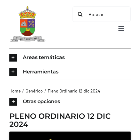
Saltar
Buscar:
al
contenido
Toggle
Navigat
INICIO
Áreas temáticas
ÁREAS TEMÁTICAS
Herramientas
EL MUNICIPIO
Home
Genérico
Pleno Ordinario 12 dic 2024
Otras opciones
AYUNTAMIENTO
PLENO ORDINARIO 12 DIC
2024
TURISMO