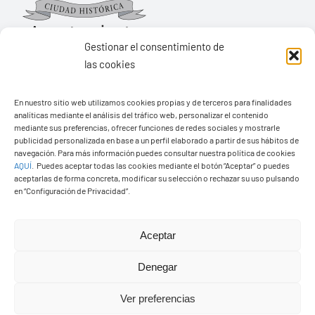
Gestionar el consentimiento de
las cookies
Ayuntamiento de Yaiza
En nuestro sitio web utilizamos cookies propias y de terceros para finalidades
Pza. de Los Remedios, 1
analíticas mediante el análisis del tráfico web, personalizar el contenido
35570 – Yaiza
mediante sus preferencias, ofrecer funciones de redes sociales y mostrarle
publicidad personalizada en base a un perfil elaborado a partir de sus hábitos de
Tel:
928 83 62 20
navegación. Para más información puedes consultar nuestra política de cookies
AQUÍ
.
Puedes aceptar todas las cookies mediante el botón “Aceptar” o puedes
aceptarlas de forma concreta, modificar su selección o rechazar su uso pulsando
en “Configuración de Privacidad”.
Toggle
Navigation
© Copyright2026 Ayuntamiento de Yaiza - Todos los
Transparencia
Aceptar
derechos reservads
Denegar
Aviso legal
Diseño web Solucionet.com
&
Cibernatural
Ver preferencias