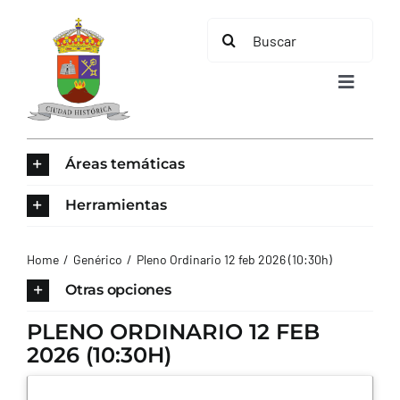
Saltar
Buscar:
al
contenido
Toggle
Navigat
INICIO
Áreas temáticas
ÁREAS TEMÁTICAS
Herramientas
EL MUNICIPIO
Home
Genérico
Pleno Ordinario 12 feb 2026 (10:30h)
Otras opciones
AYUNTAMIENTO
PLENO ORDINARIO 12 FEB
2026 (10:30H)
TURISMO