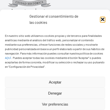
Gestionar el consentimiento de
las cookies
Ayuntamiento de Yaiza
En nuestro sitio web utilizamos cookies propias y de terceros para finalidades
Pza. de Los Remedios, 1
analíticas mediante el análisis del tráfico web, personalizar el contenido
35570 – Yaiza
mediante sus preferencias, ofrecer funciones de redes sociales y mostrarle
publicidad personalizada en base a un perfil elaborado a partir de sus hábitos de
Tel:
928 83 62 20
navegación. Para más información puedes consultar nuestra política de cookies
AQUÍ
.
Puedes aceptar todas las cookies mediante el botón “Aceptar” o puedes
aceptarlas de forma concreta, modificar su selección o rechazar su uso pulsando
en “Configuración de Privacidad”.
Toggle
Navigation
© Copyright2026 Ayuntamiento de Yaiza - Todos los
Transparencia
Aceptar
derechos reservads
Denegar
Aviso legal
Diseño web Solucionet.com
&
Cibernatural
Ver preferencias