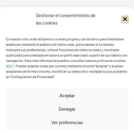
Gestionar el consentimiento de
las cookies
En nuestro sitio web utilizamos cookies propias y de terceros para finalidades
analíticas mediante el análisis del tráfico web, personalizar el contenido
mediante sus preferencias, ofrecer funciones de redes sociales y mostrarle
publicidad personalizada en base a un perfil elaborado a partir de sus hábitos de
navegación. Para más información puedes consultar nuestra política de cookies
AQUÍ
.
Puedes aceptar todas las cookies mediante el botón “Aceptar” o puedes
Ayuntamiento de Yaiza
aceptarlas de forma concreta, modificar su selección o rechazar su uso pulsando
en “Configuración de Privacidad”.
Pza. de Los Remedios, 1
35570 – Yaiza
Tel:
928 83 62 20
Aceptar
Denegar
Toggle
Ver preferencias
Navigation
© Copyright2026 Ayuntamiento de Yaiza - Todos los
Transparencia