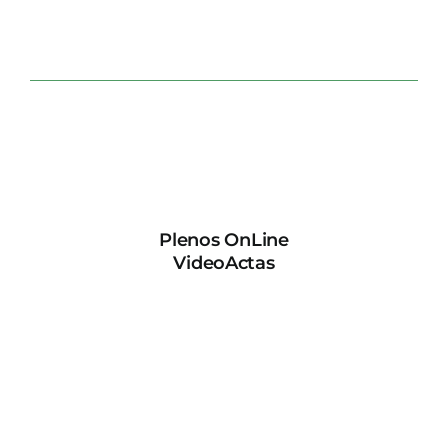
Plenos OnLine
VideoActas