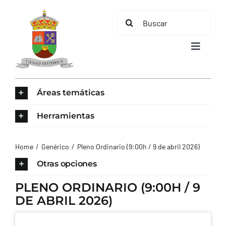
Saltar
Buscar:
al
contenido
Toggle
Navigat
INICIO
Áreas temáticas
ÁREAS TEMÁTICAS
Herramientas
EL MUNICIPIO
Home
Genérico
Pleno Ordinario (9:00h / 9 de abril 2026)
Otras opciones
AYUNTAMIENTO
PLENO ORDINARIO (9:00H / 9
DE ABRIL 2026)
TURISMO