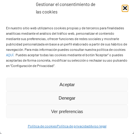
Gestionar el consentimiento de
las cookies
En nuestro sitio web utilizamos cookies propias y de terceros para finalidades
analíticas mediante el análisis del tráfico web, personalizar el contenido
mediante sus preferencias, ofrecer funciones de redes sociales y mostrarle
publicidad personalizada en base a un perfil elaborado a partir de sus hábitos de
navegación. Para más información puedes consultar nuestra política de cookies
AQUÍ
.
Puedes aceptar todas las cookies mediante el botón “Aceptar” o puedes
aceptarlas de forma concreta, modificar su selección o rechazar su uso pulsando
en “Configuración de Privacidad”.
Ayuntamiento de Yaiza
Aceptar
Pza. de Los Remedios, 1
35570 – Yaiza
Denegar
Tel:
928 83 62 20
Ver preferencias
Política de cookies
Política de privacidad
Aviso legal
Toggle
Navigation