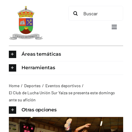
Saltar
Buscar:
al
contenido
Toggle
Navigat
INICIO
Áreas temáticas
ÁREAS TEMÁTICAS
Herramientas
EL MUNICIPIO
Home
Deportes
Eventos deportivos
El Club de Lucha Unión Sur Yaiza se presenta este domingo
ante su afición
AYUNTAMIENTO
Otras opciones
TURISMO