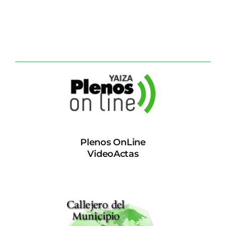
Plenos OnLine
VideoActas