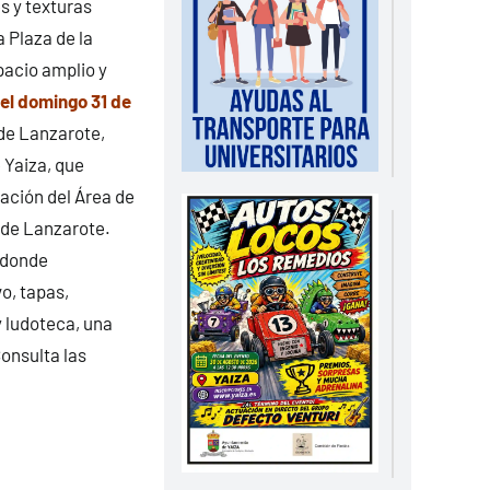
s y texturas
 Plaza de la
pacio amplio y
el domingo 31 de
 de Lanzarote,
 Yaiza, que
ación del Área de
de Lanzarote.
 donde
o, tapas,
 ludoteca, una
onsulta las