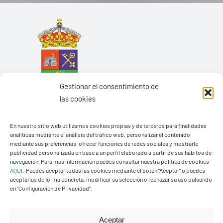
Gestionar el consentimiento de
las cookies
En nuestro sitio web utilizamos cookies propias y de terceros para finalidades
analíticas mediante el análisis del tráfico web, personalizar el contenido
mediante sus preferencias, ofrecer funciones de redes sociales y mostrarle
Ayuntamiento de Yaiza
publicidad personalizada en base a un perfil elaborado a partir de sus hábitos de
navegación. Para más información puedes consultar nuestra política de cookies
Pza. de Los Remedios, 1
AQUÍ
.
Puedes aceptar todas las cookies mediante el botón “Aceptar” o puedes
35570 – Yaiza
aceptarlas de forma concreta, modificar su selección o rechazar su uso pulsando
en “Configuración de Privacidad”.
Tel:
928 83 62 20
Aceptar