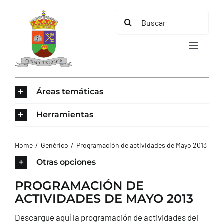
Saltar
Buscar:
al
contenido
Toggle
Navigat
INICIO
Áreas temáticas
ÁREAS TEMÁTICAS
Herramientas
EL MUNICIPIO
Home
Genérico
Programación de actividades de Mayo 2013
Otras opciones
AYUNTAMIENTO
PROGRAMACIÓN DE
ACTIVIDADES DE MAYO 2013
TURISMO
Descargue aquí la
programación de actividades del