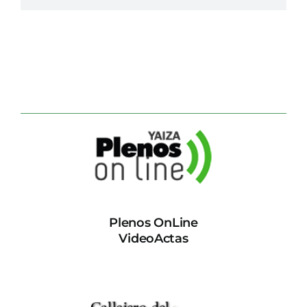
Plenos OnLine
VideoActas