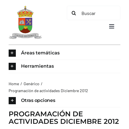
Saltar
Buscar:
al
contenido
Toggle
Navigat
INICIO
Áreas temáticas
ÁREAS TEMÁTICAS
Herramientas
EL MUNICIPIO
Home
Genérico
Programación de actividades Diciembre 2012
AYUNTAMIENTO
Otras opciones
PROGRAMACIÓN DE
TURISMO
ACTIVIDADES DICIEMBRE 2012