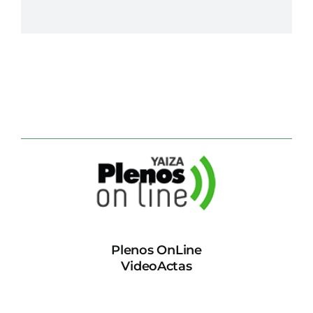
Plenos OnLine
VideoActas