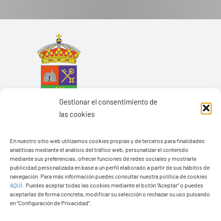
Gestionar el consentimiento de
las cookies
En nuestro sitio web utilizamos cookies propias y de terceros para finalidades
analíticas mediante el análisis del tráfico web, personalizar el contenido
mediante sus preferencias, ofrecer funciones de redes sociales y mostrarle
Ayuntamiento de Yaiza
publicidad personalizada en base a un perfil elaborado a partir de sus hábitos de
navegación. Para más información puedes consultar nuestra política de cookies
Pza. de Los Remedios, 1
AQUÍ
.
Puedes aceptar todas las cookies mediante el botón “Aceptar” o puedes
35570 – Yaiza
aceptarlas de forma concreta, modificar su selección o rechazar su uso pulsando
en “Configuración de Privacidad”.
Tel:
928 83 62 20