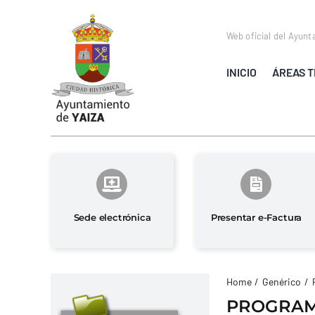
Saltar
al
Web oficial del Ayunt
contenido
INICIO
ÁREAS T
Sede electrónica
Presentar e-Factura
Home
Genérico
PROGRAMA