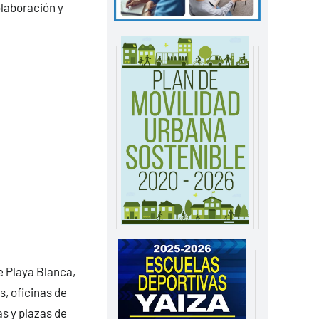
olaboración y
e Playa Blanca,
, oficinas de
as y plazas de