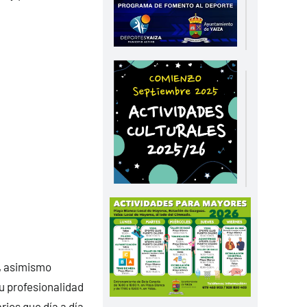
o, asimismo
su profesionalidad
rios que día a día