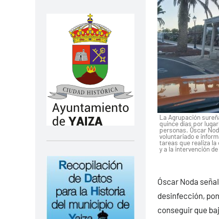
La Agrupación sureña
quince días por lugar
personas. Óscar Noda
voluntariado e inform
tareas que realiza l
y a la intervención 
Óscar Noda señala
desinfección, pon
conseguir que baje