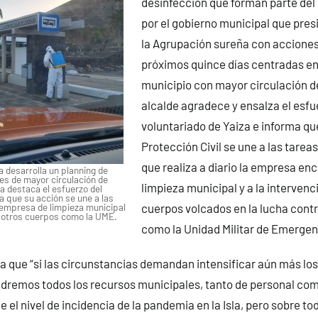
desinfección que forman parte del
por el gobierno municipal que pres
la Agrupación sureña con acciones
próximos quince días centradas en 
municipio con mayor circulación d
alcalde agradece y ensalza el esfu
voluntariado de Yaiza e informa qu
Protección Civil se une a las tarea
que realiza a diario la empresa en
 desarrolla un planning de
es de mayor circulación de
limpieza municipal y a la intervenc
 destaca el esfuerzo del
a que su acción se une a las
a empresa de limpieza municipal
cuerpos volcados en la lucha contr
de otros cuerpos como la UME.
como la Unidad Militar de Emergen
 que “si las circunstancias demandan intensificar aún más los
dremos todos los recursos municipales, tanto de personal com
 el nivel de incidencia de la pandemia en la Isla, pero sobre t