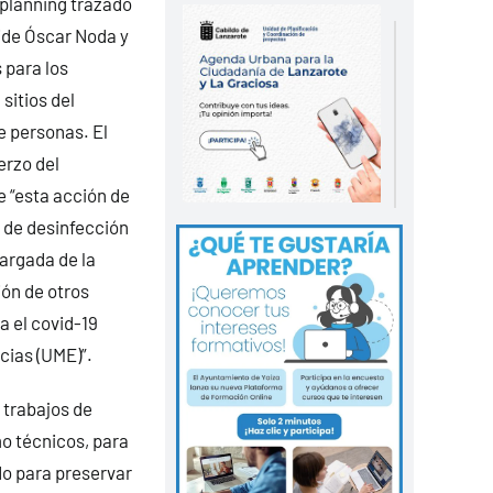
 planning trazado
ide Óscar Noda y
 para los
sitios del
e personas. El
erzo del
e “esta acción de
s de desinfección
cargada de la
ión de otros
a el covid-19
cias (UME)”.
 trabajos de
o técnicos, para
odo para preservar