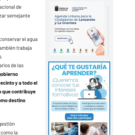
nacional de
nzar semejante
 conservar el agua
 también trabaja
s
rios de las
gobierno
recinto y a todo el
o que contribuye
omo destino
gestión
 como la