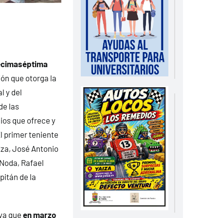
cimaséptima
ción que otorga la
 y del
de las
cios que ofrece y
l primer teniente
iza, José Antonio
 Noda, Rafael
pitán de la
 ya que
en marzo