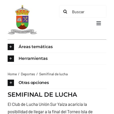
Saltar
Buscar:
al
contenido
Toggle
Navigat
INICIO
Áreas temáticas
ÁREAS TEMÁTICAS
Herramientas
EL MUNICIPIO
Home
Deportes
Semifinal de lucha
Otras opciones
AYUNTAMIENTO
SEMIFINAL DE LUCHA
El Club de Lucha Unión Sur Yaiza acaricia la
TURISMO
posibilidad de llegar a la final del Torneo Isla de