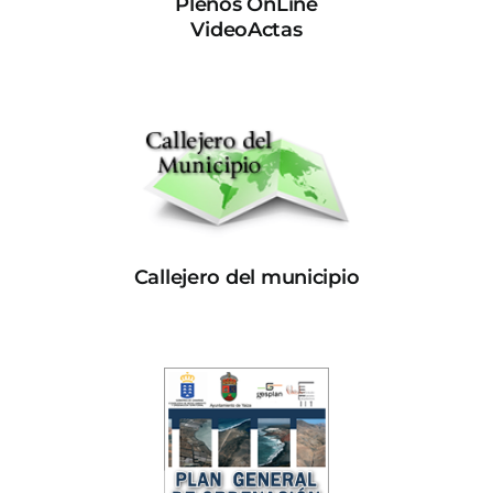
Plenos OnLine
VideoActas
Callejero del municipio