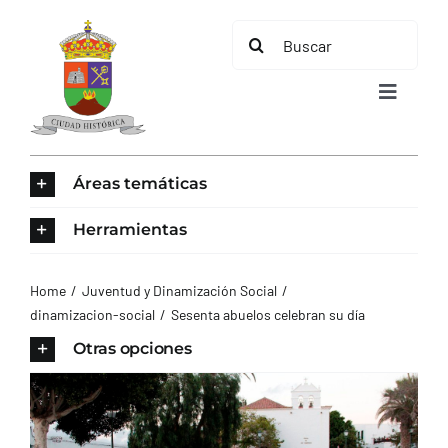
Saltar
Buscar:
al
contenido
Toggle
Navigat
INICIO
Áreas temáticas
ÁREAS TEMÁTICAS
Herramientas
EL MUNICIPIO
Home
Juventud y Dinamización Social
dinamizacion-social
Sesenta abuelos celebran su día
AYUNTAMIENTO
Otras opciones
TURISMO