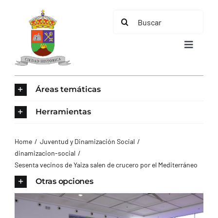
Saltar
Buscar:
al
contenido
Toggle
Navigat
INICIO
Áreas temáticas
ÁREAS TEMÁTICAS
Herramientas
EL MUNICIPIO
Home
Juventud y Dinamización Social
dinamizacion-social
Sesenta vecinos de Yaiza salen de crucero por el Mediterráneo
AYUNTAMIENTO
Otras opciones
TURISMO