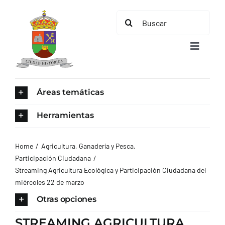
Saltar
Buscar:
al
contenido
Toggle
Navigat
INICIO
Áreas temáticas
ÁREAS TEMÁTICAS
Herramientas
EL MUNICIPIO
Home
Agricultura, Ganadería y Pesca
Participación Ciudadana
Streaming Agricultura Ecológica y Participación Ciudadana del
AYUNTAMIENTO
miércoles 22 de marzo
Otras opciones
TURISMO
STREAMING AGRICULTURA