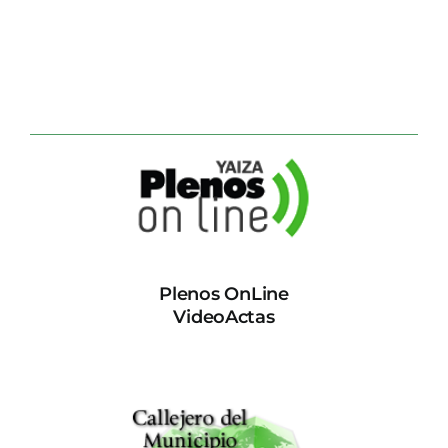
Plenos OnLine
VideoActas