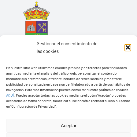
Gestionar el consentimiento de
las cookies
En nuestro sitio web utilizamos cookies propias y de terceros para finalidades
analíticas mediante el análisis del tráfico web, personalizar el contenido
mediante sus preferencias, ofrecer funciones de redes sociales y mostrarle
Ayuntamiento de Yaiza
publicidad personalizada en base a un perfil elaborado a partir de sus hábitos de
navegación. Para más información puedes consultar nuestra política de cookies
Pza. de Los Remedios, 1
AQUÍ
.
Puedes aceptar todas las cookies mediante el botón “Aceptar” o puedes
35570 – Yaiza
aceptarlas de forma concreta, modificar su selección o rechazar su uso pulsando
en “Configuración de Privacidad”.
Tel:
928 83 62 20
Aceptar
Toggle