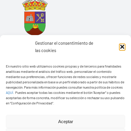
Gestionar el consentimiento de
las cookies
En nuestro sitio web utilizamos cookies propias y de terceros para finalidades
Ayuntamiento de Yaiza
analíticas mediante el análisis del tráfico web, personalizar el contenido
mediante sus preferencias, ofrecer funciones de redes sociales y mostrarle
Pza. de Los Remedios, 1
publicidad personalizada en base a un perfil elaborado a partir de sus hábitos de
navegación. Para más información puedes consultar nuestra política de cookies
35570 – Yaiza
AQUÍ
.
Puedes aceptar todas las cookies mediante el botón “Aceptar” o puedes
Tel:
928 83 62 20
aceptarlas de forma concreta, modificar su selección o rechazar su uso pulsando
en “Configuración de Privacidad”.
Toggle
Aceptar
Navigation