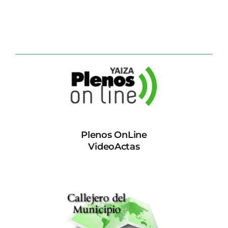
Plenos OnLine
VideoActas