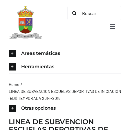
Saltar
Buscar:
al
contenido
Toggle
Navigat
INICIO
Áreas temáticas
ÁREAS TEMÁTICAS
Herramientas
EL MUNICIPIO
Home
LINEA DE SUBVENCION ESCUELAS DEPORTIVAS DE INICIACIÓN
(EDI) TEMPORADA 2014-2015
AYUNTAMIENTO
Otras opciones
TURISMO
LINEA DE SUBVENCION
ESCUELAS DEPORTIVAS DE