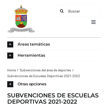
Saltar
Buscar:
al
contenido
Toggle
Navigat
INICIO
Áreas temáticas
ÁREAS TEMÁTICAS
Herramientas
EL MUNICIPIO
Home
Subvenciones del área de deportes
Subvenciones de Escuelas Deportivas 2021-2022
AYUNTAMIENTO
Otras opciones
SUBVENCIONES DE ESCUELAS
TURISMO
DEPORTIVAS 2021-2022