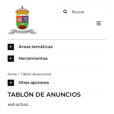
Saltar
Buscar:
al
contenido
Toggle
Navigat
INICIO
Áreas temáticas
ÁREAS TEMÁTICAS
Herramientas
EL MUNICIPIO
Home
Tablón de anuncios
Otras opciones
AYUNTAMIENTO
TABLÓN DE ANUNCIOS
web actual…
TURISMO