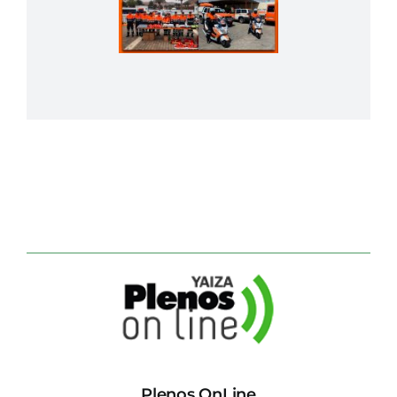
Plenos OnLine