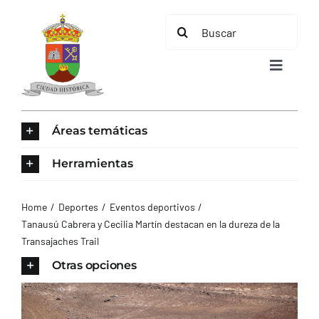
Saltar
Buscar:
al
contenido
Toggle
Navigat
INICIO
Áreas temáticas
ÁREAS TEMÁTICAS
Herramientas
EL MUNICIPIO
Home
Deportes
Eventos deportivos
Tanausú Cabrera y Cecilia Martín destacan en la dureza de la
Transajaches Trail
AYUNTAMIENTO
Otras opciones
TURISMO