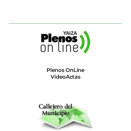
Plenos OnLine
VideoActas