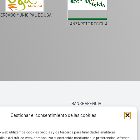
ERCADO MUNICIPAL DE UGA
LANZAROTE RECICLA
COLEGI
TRANSPARENCIA
Gestionar el consentimiento de las cookies
AVISO LEGAL
o web utilizamos cookies propias y de terceros para finalidades analíticas
POLÍTICA DE PRIVACIDAD
lisis del tráfico web, personalizar el contenido mediante sus preferencias, ofrecer