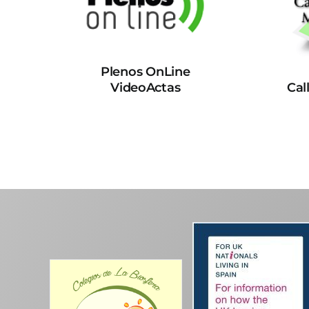
Plenos OnLine
VideoActas
Cal