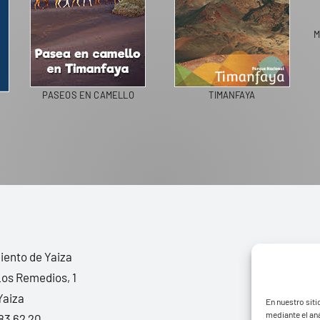
M
PASEOS EN CAMELLO
TIMANFAYA
ento de Yaiza
Los Remedios, 1
Yaiza
En nuestro siti
mediante el aná
83 62 20