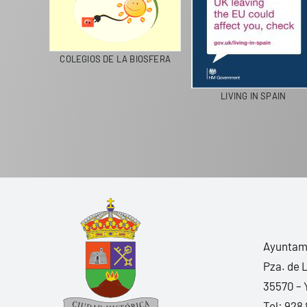
CICLA
COLEGIOS DE LA BIOSFERA
LIVING IN SPAIN
Ayuntami
Pza. de 
35570 – 
Tel:
928 