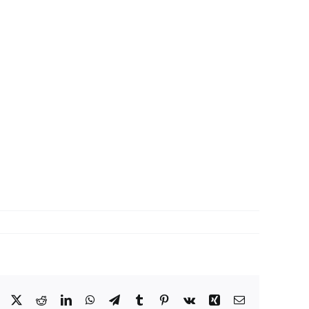
Facebook
X
Reddit
LinkedIn
WhatsApp
Telegram
Tumblr
Pinterest
Vk
Xing
Correo