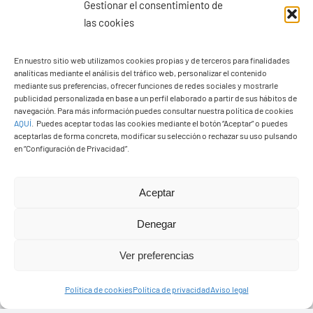
Gestionar el consentimiento de
las cookies
En nuestro sitio web utilizamos cookies propias y de terceros para finalidades
analíticas mediante el análisis del tráfico web, personalizar el contenido
Ayuntamiento de Yaiza
mediante sus preferencias, ofrecer funciones de redes sociales y mostrarle
Pza. de Los Remedios, 1
publicidad personalizada en base a un perfil elaborado a partir de sus hábitos de
navegación. Para más información puedes consultar nuestra política de cookies
35570 – Yaiza
AQUÍ
.
Puedes aceptar todas las cookies mediante el botón “Aceptar” o puedes
Tel:
928 83 62 20
aceptarlas de forma concreta, modificar su selección o rechazar su uso pulsando
en “Configuración de Privacidad”.
Toggle
Aceptar
Navigation
© Copyright2026 Ayuntamiento de Yaiza - Todos los
Transparencia
Denegar
derechos reservads
Ver preferencias
Aviso legal
Diseño web Solucionet.com
&
Cibernatural
Política de cookies
Política de privacidad
Aviso legal