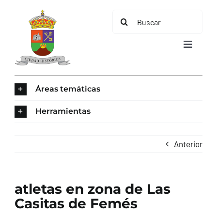
Saltar
Buscar:
al
contenido
Toggle
Navigat
INICIO
Áreas temáticas
ÁREAS TEMÁTICAS
Herramientas
EL MUNICIPIO
Anterior
AYUNTAMIENTO
atletas en zona de Las
TURISMO
Casitas de Femés