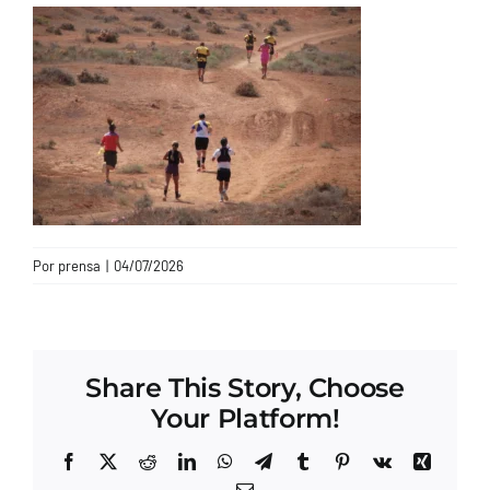
CONTACTO
Por
prensa
|
04/07/2026
Share This Story, Choose
Your Platform!
Facebook
X
Reddit
LinkedIn
WhatsApp
Telegram
Tumblr
Pinterest
Vk
Xing
Correo