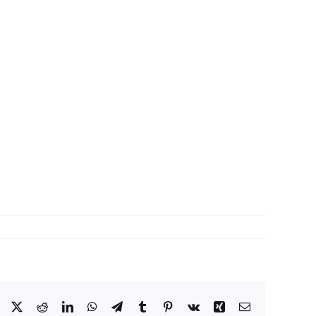
Facebook
X
Reddit
LinkedIn
WhatsApp
Telegram
Tumblr
Pinterest
Vk
Xing
Correo