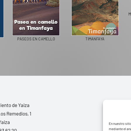
M
PASEOS EN CAMELLO
TIMANFAYA
ento de Yaiza
Los Remedios, 1
Yaiza
En nuestro siti
mediante el aná
83 62 20