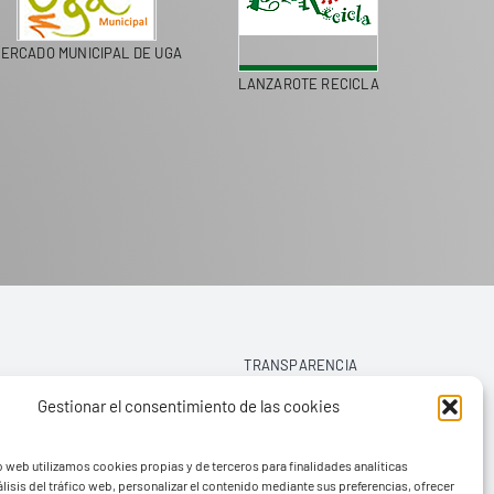
ERCADO MUNICIPAL DE UGA
LANZAROTE RECICLA
COLEGI
TRANSPARENCIA
Gestionar el consentimiento de las cookies
AVISO LEGAL
o web utilizamos cookies propias y de terceros para finalidades analíticas
POLÍTICA DE PRIVACIDAD
lisis del tráfico web, personalizar el contenido mediante sus preferencias, ofrecer