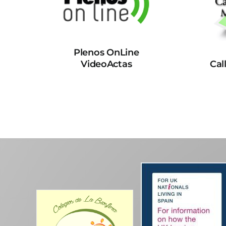
Plenos OnLine
VideoActas
Cal