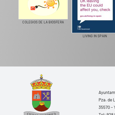
CICLA
COLEGIOS DE LA BIOSFERA
LIVING IN SPAIN
Ayuntami
Pza. de 
35570 – 
Tel:
928 