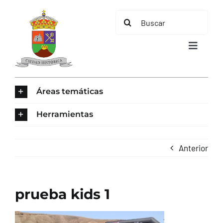
Saltar
Buscar:
al
contenido
Toggle
Navigat
INICIO
Áreas temáticas
ÁREAS TEMÁTICAS
Herramientas
EL MUNICIPIO
Anterior
AYUNTAMIENTO
prueba kids 1
TURISMO