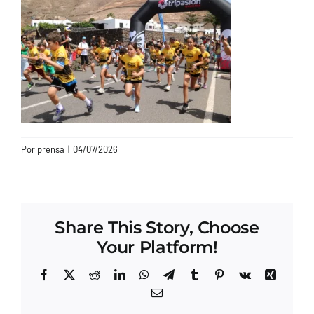
CONTACTO
Por
prensa
|
04/07/2026
Share This Story, Choose
Your Platform!
Facebook
X
Reddit
LinkedIn
WhatsApp
Telegram
Tumblr
Pinterest
Vk
Xing
Correo
electrónico