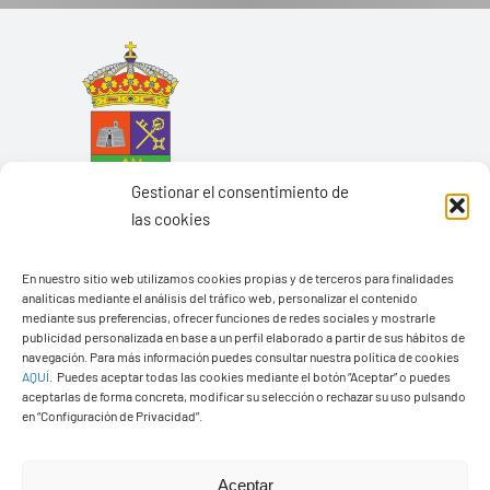
Gestionar el consentimiento de
las cookies
En nuestro sitio web utilizamos cookies propias y de terceros para finalidades
analíticas mediante el análisis del tráfico web, personalizar el contenido
mediante sus preferencias, ofrecer funciones de redes sociales y mostrarle
Ayuntamiento de Yaiza
publicidad personalizada en base a un perfil elaborado a partir de sus hábitos de
navegación. Para más información puedes consultar nuestra política de cookies
Pza. de Los Remedios, 1
AQUÍ
.
Puedes aceptar todas las cookies mediante el botón “Aceptar” o puedes
35570 – Yaiza
aceptarlas de forma concreta, modificar su selección o rechazar su uso pulsando
en “Configuración de Privacidad”.
Tel:
928 83 62 20
Aceptar