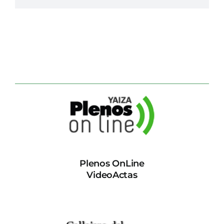
Plenos OnLine
VideoActas