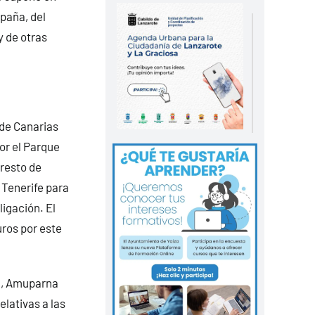
paña, del
 de otras
 de Canarias
or el Parque
resto de
 Tenerife para
igación. El
uros por este
a, Amuparna
lativas a las