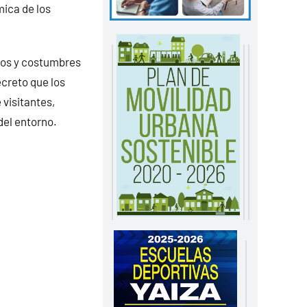
mica de los
usos y costumbres
ecreto que los
visitantes,
del entorno.