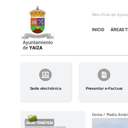
Saltar
al
Web oficial del Ayunt
contenido
INICIO
ÁREAS T
Sede electrónica
Presentar e-Factura
Home
Medio Ambie