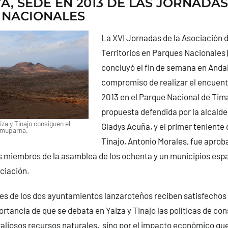
A, SEDE EN 2013 DE LAS JORNADAS
 NACIONALES
La XVI Jornadas de la Asociación 
Territorios en Parques Nacionales
concluyó el fin de semana en Andal
compromiso de realizar el encuent
2013 en el Parque Nacional de Tim
propuesta defendida por la alcalde
za y Tinajo consiguen el
Gladys Acuña, y el primer teniente 
Amuparna.
Tinajo, Antonio Morales, fue aprob
s miembros de la asamblea de los ochenta y un municipios esp
ciación.
s de los dos ayuntamientos lanzaroteños reciben satisfechos 
portancia de que se debata en Yaiza y Tinajo las políticas de co
aliosos recursos naturales, sino por el impacto económico qu