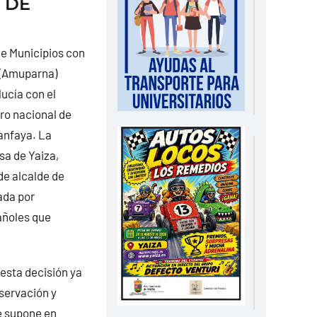
 DE
de Municipios con
 (Amuparna)
ucía con el
ro nacional de
anfaya.
La
sa de Yaiza,
de alcalde de
ada por
añoles que
esta decisión ya
nservación y
e supone en