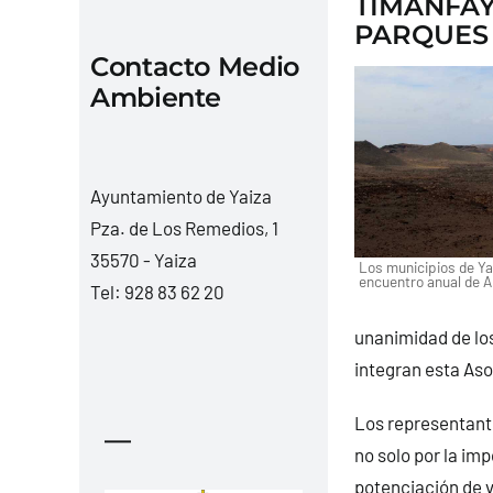
TIMANFAY
PARQUES
Contacto Medio
Ambiente
Ayuntamiento de Yaiza
Pza. de Los Remedios, 1
35570 - Yaiza
Los municipios de Yai
encuentro anual de 
Tel:
928 83 62 20
unanimidad de lo
integran esta Aso
Los representante
—
no solo por la im
potenciación de v