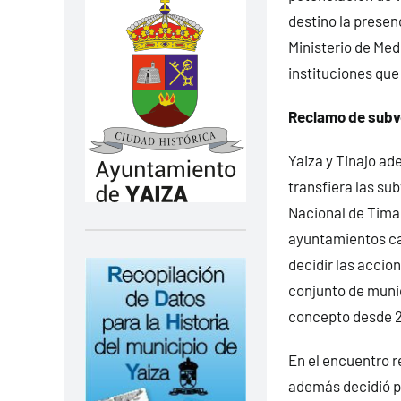
destino la prese
Ministerio de Me
instituciones que
Reclamo de subv
Yaiza y Tinajo ad
transfiera las su
Nacional de Tima
ayuntamientos ca
decidir las accio
conjunto de munic
concepto desde 
En el encuentro 
además decidió pr