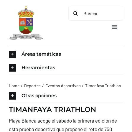
Saltar
Buscar:
al
contenido
Toggle
Navigat
INICIO
Áreas temáticas
ÁREAS TEMÁTICAS
Herramientas
EL MUNICIPIO
Home
Deportes
Eventos deportivos
Timanfaya Triathlon
Otras opciones
AYUNTAMIENTO
TIMANFAYA TRIATHLON
Playa Blanca acoge el sábado la primera edición de
TURISMO
esta prueba deportiva que propone el reto de 750