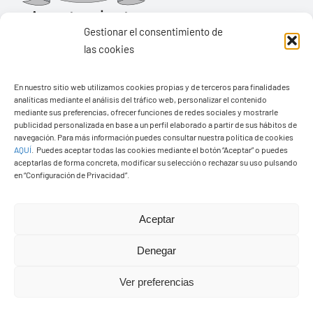
Gestionar el consentimiento de
las cookies
Ayuntamiento de Yaiza
En nuestro sitio web utilizamos cookies propias y de terceros para finalidades
Pza. de Los Remedios, 1
analíticas mediante el análisis del tráfico web, personalizar el contenido
35570 – Yaiza
mediante sus preferencias, ofrecer funciones de redes sociales y mostrarle
publicidad personalizada en base a un perfil elaborado a partir de sus hábitos de
Tel:
928 83 62 20
navegación. Para más información puedes consultar nuestra política de cookies
AQUÍ
.
Puedes aceptar todas las cookies mediante el botón “Aceptar” o puedes
aceptarlas de forma concreta, modificar su selección o rechazar su uso pulsando
en “Configuración de Privacidad”.
Toggle
Navigation
© Copyright2026 Ayuntamiento de Yaiza - Todos los
Transparencia
Aceptar
derechos reservads
Denegar
Aviso legal
Diseño web Solucionet.com
&
Cibernatural
Ver preferencias
Política de privacidad